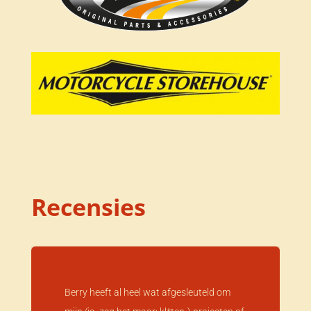
Recensies
Berry heeft al heel wat afgesleuteld om